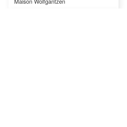
Maison Wolfgantzen
maisons médicalisées
Maison Médicalisée Strasbourg
maisons médicalisées
Maison Médicalisée Colmar
maisons individuelles
Maison Walbach
Galerie
contact
atelier endress